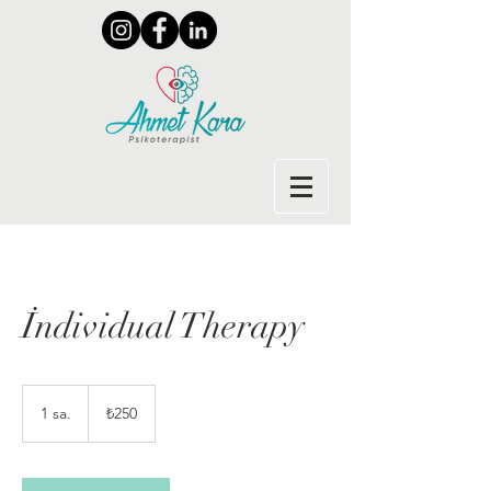
İndividual Therapy
₺250
Türk
1 sa.
1
₺250
lirası
s
a