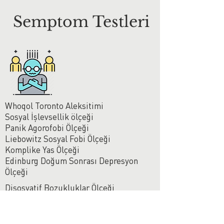
Semptom Testleri
Whoqol
Toronto Aleksitimi
​
Sosyal İşlevsellik ölçeği
Panik Agorofobi Ölçeği
Liebowitz Sosyal Fobi Ölçeği
Komplike Yas Ölçeği
Edinburg Doğum Sonrası Depresyon
Ölçeği
Disosyatif Bozukluklar Ölçeği
Borderline Kişilik Envanteri
Beck Depresyon Ölçeği
Scala-90